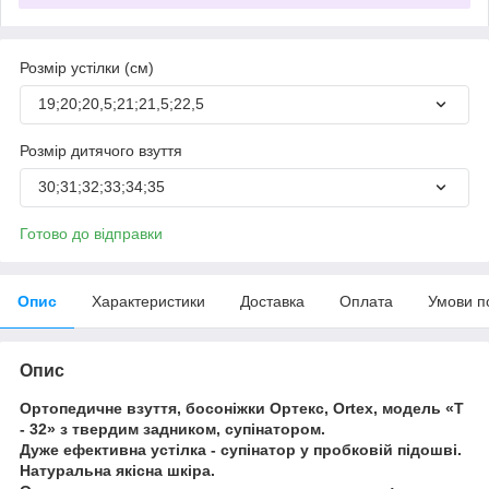
Розмір устілки (см)
19;20;20,5;21;21,5;22,5
Розмір дитячого взуття
30;31;32;33;34;35
Готово до відправки
Опис
Характеристики
Доставка
Оплата
Умови п
Опис
Ортопедичне взуття, босоніжки Ортекс, Ortex, модель «Т
- 32» з твердим задником, супінатором.
Дуже ефективна устілка - супінатор у пробковій підошві.
Натуральна якісна шкіра.