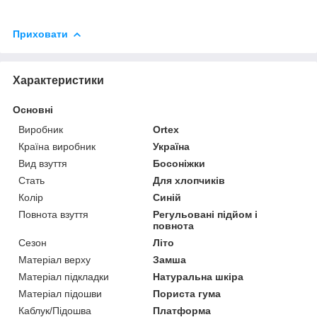
Приховати
Характеристики
Основні
Виробник
Ortex
Країна виробник
Україна
Вид взуття
Босоніжки
Стать
Для хлопчиків
Колір
Синій
Повнота взуття
Регульовані підйом і
повнота
Сезон
Літо
Матеріал верху
Замша
Матеріал підкладки
Натуральна шкіра
Матеріал підошви
Пориста гума
Каблук/Підошва
Платформа