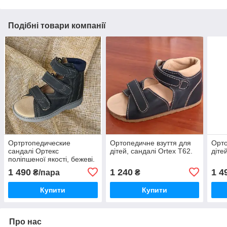
Подібні товари компанії
Ортртопедические
Ортопедичне взуття для
Орто
сандалі Ортекс
дітей, сандалі Ortex T62.
діте
поліпшеної якості, бежеві.
1 490
1 240
1 4
₴/пара
₴
Купити
Купити
Про нас