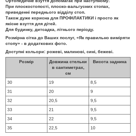
Ортопедичне взуття допомагає при наступному:
При плоскостопості, плоско-вальгусних стопах,
приведенні переднього відділу стоп.
Також дуже корисна для ПРОФІЛАКТИКИ і просто як
якісне взуття для дітей.
Для будинку, дитсадка, літнього періоду.
Розмірна сітка до Ваших послуг, «Як правильно виміряти
стопу» - в додаткових фото.
Доступні кольори: рожеві, малинові, сині, бежеві.
Розмір
Довжина стельки
Висота задника
в сантиметрах,
см
30
19
8,5
31
20
9
32
20,5
9,5
33
21
9,5
34
22
9,5
35
22,5
10