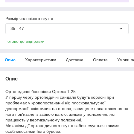
Розмір чоловічого взуття
35 - 47
Готово до відправки
Опис
Характеристики
Доставка
Оплата
Умови п
Опис
Ортопедичні босоніжки Ортекс T-25
У першу чергу ортопедичні сандалії будуть корисні при
проблемах у кровопостачанні ніг, плосковальгусної
деформації, «кісточки» на стопах, завищене навантаження на
ноги пов'язане із зайвою вагою, жінкам у положенні, які
працюють у вертикальному положенні.
Механізм дії ортопедичного взуття забезпечується такими
особливостями його будови: