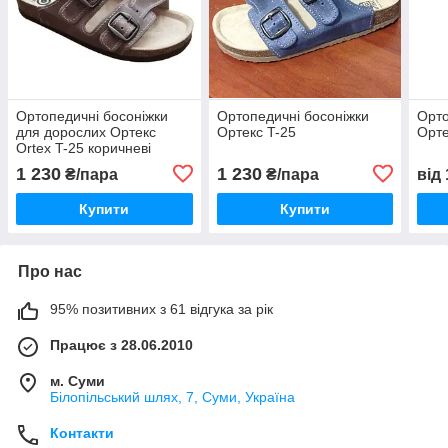
Ортопедичні босоніжки
Ортопедичні босоніжки
Орто
для дорослих Ортекс
Ортекс T-25
Орте
Ortex T-25 коричневі
1 230
1 230
₴/пара
₴/пара
від
Купити
Купити
Про нас
95% позитивних з 61 відгука за рік
Працює з 28.06.2010
м. Суми
Білопільський шлях, 7, Суми, Україна
Контакти