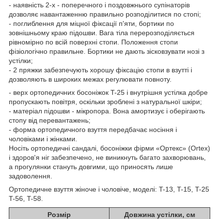
- наявність 2-х - поперечного і поздовжнього супінаторів
дозволяє навантаженню правильно розподілитися по стопі;
- поглиблення для міцної фіксації п'яти, бортики по
зовнішньому краю підошви. Вага тіла перерозподіляється
рівномірно по всій поверхні стопи. Положення стопи
фізіологічно правильне. Бортики не дають зісковзувати нозі з
устілки;
- 2 пряжки забезпечують хорошу фіксацію стопи в взутті і
дозволяють в широких межах регулювати повноту.
- верх ортопедичних босоніжок T-25 і внутрішня устілка добре
пропускають повітря, оскільки зроблені з натуральної шкіри;
- матеріал підошви - мікропора. Вона амортизує і оберігають
стопу від перевантажень;
- форма ортопедичного взуття передбачає носіння і
чоловіками і жінками.
Носіть ортопедичні сандалі, босоніжки фірми «Ортекс» (Ortex)
і здоров'я ніг забезпечено, не виникнуть багато захворювань,
а прогулянки стануть довгими, що приносять лише
задоволення.
Ортопедичне взуття жіноче і чоловіче, моделі: T-13, T-15, T-25
T-56, T-58.
Розмір
Довжина устілки, см