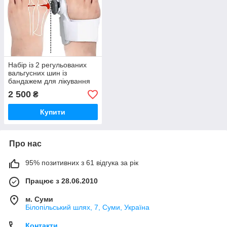
Набір із 2 регульованих
вальгусних шин із
бандажем для лікування
халюс вальгус з 10%
2 500
₴
знижкою 10x11 см
Купити
Про нас
95% позитивних з 61 відгука за рік
Працює з 28.06.2010
м. Суми
Білопільський шлях, 7, Суми, Україна
Контакти