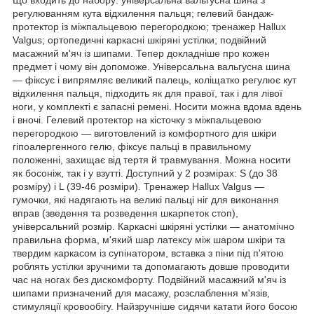
регулюванням кута відхилення пальця; гелевий бандаж-
протектор із міжпальцевою перегородкою; тренажер Hallux
Valgus; ортопедичні каркасні шкіряні устілки; подвійний
масажний м'яч із шипами. Тепер докладніше про кожен
предмет і чому він допоможе. Універсальна вальгусна шина
— фіксує і випрямляє великий палець, коліщатко регулює кут
відхилення пальця, підходить як для правої, так і для лівої
ноги, у комплекті є запасні ремені. Носити можна вдома вдень
і вночі. Гелевий протектор на кісточку з міжпальцевою
перегородкою — виготовлений із комфортного для шкіри
гіпоалергенного гелю, фіксує пальці в правильному
положенні, захищає від тертя й травмування. Можна носити
як босоніж, так і у взутті. Доступний у 2 розмірах: S (до 38
розміру) і L (39-46 розміри). Тренажер Hallux Valgus —
гумочки, які надягають на великі пальці ніг для виконання
вправ (зведення та розведення шкарпеток стоп),
універсальний розмір. Каркасні шкіряні устілки — анатомічно
правильна форма, м'який шар латексу між шаром шкіри та
твердим каркасом із супінатором, вставка з піни під п'ятою
роблять устілки зручними та допомагають довше проводити
час на ногах без дискомфорту. Подвійний масажний м'яч із
шипами призначений для масажу, розслаблення м'язів,
стимуляції кровообігу. Найзручніше сидячи катати його босою