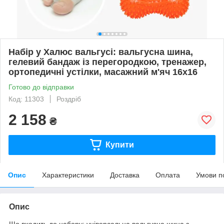
Набір у Халюс вальгусі: вальгусна шина,
гелевий бандаж із перегородкою, тренажер,
ортопедичні устілки, масажний м'яч 16x16
Готово до відправки
Код: 11303
Роздріб
2 158
₴
Купити
Опис
Характеристики
Доставка
Оплата
Умови п
Опис
Що входить до набору: універсальна вальгусна шина з