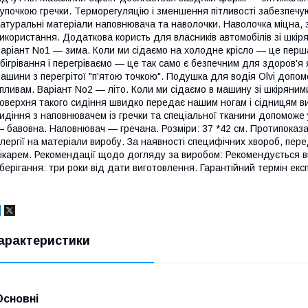
упочкою гречки. Терморегуляцію і зменшення пітливості забезпечуют
атуральні матеріали наповнювача та наволочки. Наволочка міцна, 
икористання. Додаткова користь для власників автомобілів зі шкір
аріант No1 — зима. Коли ми сідаємо на холодне крісло — це перш
бігрівання і перегріваємо — це так само є безпечним для здоров'я як
ашини з перегрітої "п'ятою точкою". Подушка для водія Olvi допо
пливам. Варіант No2 — літо. Коли ми сідаємо в машину зі шкіряним
оверхня такого сидіння швидко передає нашим ногам і сідницям в
идіння з наповнювачем із гречки та спеціальної тканини допоможе
 бавовна. Наповнювач — гречана. Розміри: 37 *42 см. Протипоказа
лергії на матеріали виробу. За наявності специфічних хвороб, пе
ікарем. Рекомендації щодо догляду за виробом: Рекомендується в
берігання: три роки від дати виготовлення. Гарантійний термін експ
арактеристики
Основні