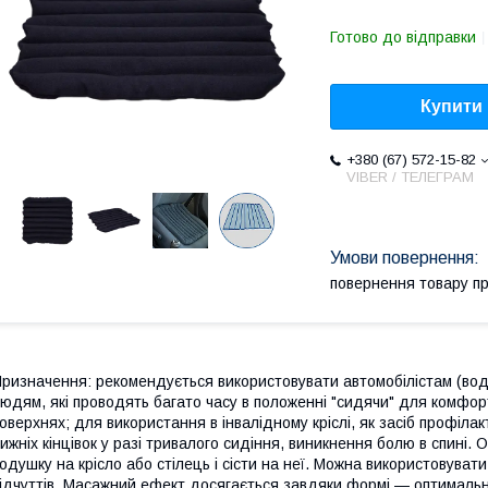
Готово до відправки
Купити
+380 (67) 572-15-82
VIBER / ТЕЛЕГРАМ
повернення товару п
ризначення: рекомендується використовувати автомобілістам (воді
юдям, які проводять багато часу в положенні "сидячи" для комфорт
оверхнях; для використання в інвалідному кріслі, як засіб профілакт
ижніх кінцівок у разі тривалого сидіння, виникнення болю в спині.
одушку на крісло або стілець і сісти на неї. Можна використовуват
ідчуттів. Масажний ефект досягається завдяки формі — оптимально