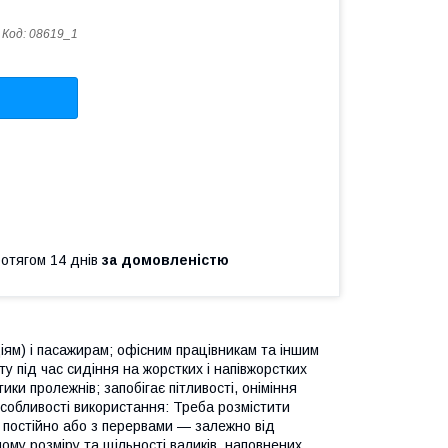
Код:
08619_1
ротягом 14 днів
за домовленістю
ям) і пасажирам; офісним працівникам та іншим
у під час сидіння на жорстких і напівжорстких
ики пролежнів; запобігає пітливості, оніміння
 Особливості використання: Треба розмістити
и постійно або з перервами — залежно від
му розміру та щільності валиків, наповнених