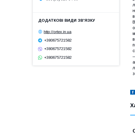
л
н
в
В
о
http://ortex.in.ua
м
в
+380675721582
п
+380675721582
с
—
+380675721582
а
л
з
Х