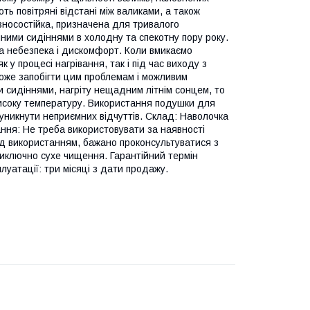
ь повітряні відстані між валиками, а також
зносостійка, призначена для тривалого
яними сидіннями в холодну та спекотну пору року.
а небезпека і дискомфорт. Коли вмикаємо
 у процесі нагрівання, так і під час виходу з
може запобігти цим проблемам і можливим
и сидіннями, нагріту нещадним літнім сонцем, то
исоку температуру. Використання подушки для
 уникнути неприємних відчуттів. Склад: Наволочка
ння: Не треба використовувати за наявності
ред використанням, бажано проконсультуватися з
иключно сухе чищення. Гарантійний термін
луатації: три місяці з дати продажу.