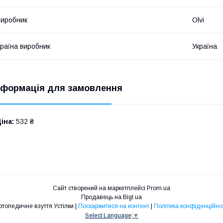
иробник
Olvi
раїна виробник
Україна
нформація для замовлення
іна:
532 ₴
Сайт створений на маркетплейсі
Prom.ua
Продавець на Bigl.ua
Ортопедичне взуття Устілки |
Поскаржитися на контент
|
Політика конфіденційно
Select Language
▼