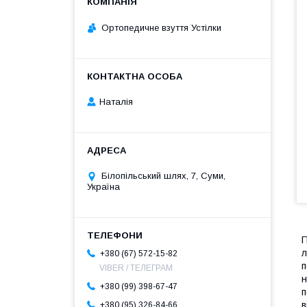
Ортопедичне взуття Устілки
Наталія
Білопільський шлях, 7, Суми,
Україна
П
л
+380 (67) 572-15-82
п
VIBER / ТЕЛЕГРАМ
н
+380 (99) 398-67-47
п
в
+380 (95) 326-84-66